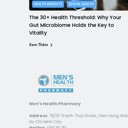
HEALTH INSIGHTS
SEXUAL HEALTH
The 30+ Health Threshold: Why Your
Gut Microbiome Holds the Key to
Vitality
Xem Thêm
Men’s Health Pharmacy
Address
: 7B/31 Thanh Thai Street, Dien Hong War
Ho Chi Minh City
Hotline
: 0911 161 161