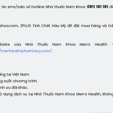
n tin sms/zalo số hotline Nhà thuốc Nam khoa:
0911 161 161
đ
hoa.com, ZPLUS Tinh Chất Hàu Mỹ để đặt mua hàng và trả
ebsite của Nhà Thuốc Nam Khoa Men’s Health 
//menhealthpharmacy.com/
ng tại Việt Nam.
ng suốt chương trình.
nh ưu đãi khác.
 sử dụng dịch vụ tại Nhà Thuốc Nam Khoa Men’s Health, khôn