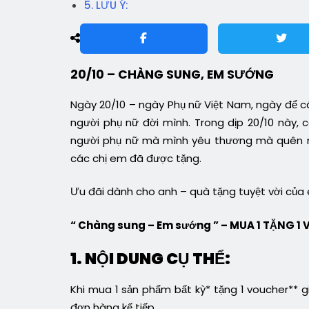
5. LƯU Ý:
20/10 – CHÀNG SUNG, EM SƯỚNG
Ngày 20/10 – ngày Phụ nữ Việt Nam, ngày để 
người phụ nữ đời mình. Trong dịp 20/10 này
người phụ nữ mà mình yêu thương mà quên mấ
các chị em đã được tặng.
Ưu đãi dành cho anh – quà tặng tuyệt vời của
“ Chàng sung – Em sướng ” – MUA 1 TẶNG 1
1. NỘI DUNG CỤ THỂ:
Khi mua 1 sản phẩm bất kỳ* tặng 1 voucher** 
đơn hàng kế tiếp.