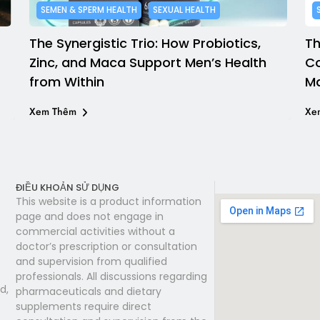
SEMEN & SPERM HEALTH
SEXUAL HEALTH
The Synergistic Trio: How Probiotics,
Th
Zinc, and Maca Support Men’s Health
Co
from Within
Ma
Xem Thêm
Xe
ĐIỀU KHOẢN SỬ DỤNG
This website is a product information
page and does not engage in
commercial activities without a
doctor’s prescription or consultation
and supervision from qualified
professionals. All discussions regarding
d,
pharmaceuticals and dietary
supplements require direct