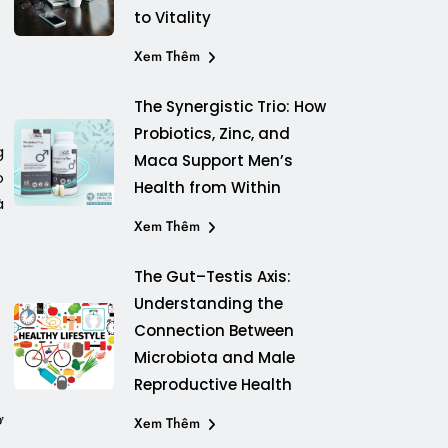
to Vitality
Xem Thêm
The Synergistic Trio: How
Probiotics, Zinc, and
g
Maca Support Men’s
o
Health from Within
à
Xem Thêm
The Gut–Testis Axis:
Understanding the
Connection Between
Microbiota and Male
Reproductive Health
ở
Xem Thêm