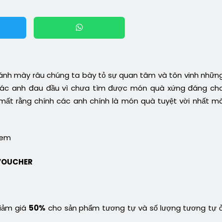
cánh mày râu chúng ta bày tỏ sự quan tâm và tôn vinh nhữn
, các anh đau đầu vì chưa tìm được món quà xứng đáng ch
t rằng chính các anh chính là món quà tuyệt vời nhất m
 em
 VOUCHER
giảm giá
50%
cho sản phẩm tương tự và số lượng tương tự 