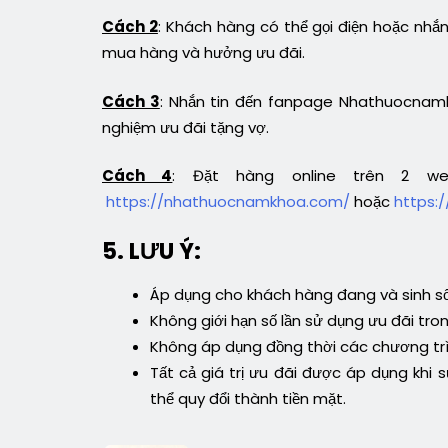
Cách 2
: Khách hàng có thể gọi điện hoặc nhắ
mua hàng và hưởng ưu đãi.
Cách 3
: Nhắn tin đến fanpage Nhathuocnamk
nghiệm ưu đãi tặng vợ.
Cách 4
: Đặt hàng online trên 2 w
https://nhathuocnamkhoa.com/
hoặc
https:
5. LƯU Ý:
Áp dụng cho khách hàng đang và sinh số
Không giới hạn số lần sử dụng ưu đãi tro
Không áp dụng đồng thời các chương trì
Tất cả giá trị ưu đãi được áp dụng khi
thể quy đổi thành tiền mặt.