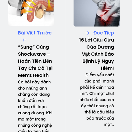
Bài Viết Trước
Đọc Tiếp
16 Lời Cầu Cứu
“Sung” Cùng
Của Dương
Shockwave –
Vật Cảnh Báo
Hoàn Tiền Liền
Bệnh Lý Nguy
Tay Chỉ Có Tại
Hiểm!
Men’s Health
Điểm yếu nhất
của phái mạnh
Cơ hội này dành
phải kể đến "họa
cho những anh
mi". Chỉ một chút
chàng còn đang
nhức nhối của em
khốn đốn với
ấy thôi nhưng có
chứng rối loạn
thể là dấu hiệu
cương dương. Khi
báo trước của
mà một trong
một…
những công nghệ
điều trị tiên tiến