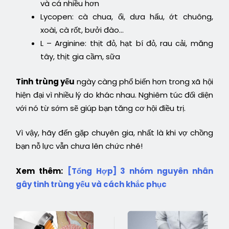
và cá nhiều hơn
Lycopen: cà chua, ổi, dưa hấu, ớt chuông,
xoài, cà rốt, bưởi đào…
L – Arginine: thịt đỏ, hạt bí đỏ, rau cải, măng
tây, thịt gia cầm, sữa
Tinh trùng yếu
ngày càng phổ biến hơn trong xã hội
hiện đại vì nhiều lý do khác nhau. Nghiêm túc đối diện
với nó từ sớm sẽ giúp bạn tăng cơ hội điều trị.
Vì vậy, hãy đến gặp chuyên gia, nhất là khi vợ chồng
bạn nỗ lực vẫn chưa lên chức nhé!
Xem thêm:
[Tổng Hợp] 3 nhóm nguyên nhân
gây tinh trùng yếu và cách khắc phục