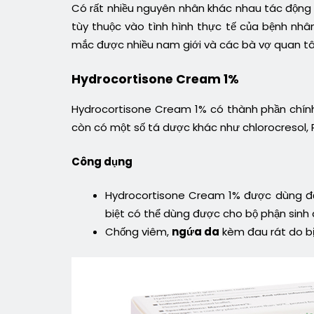
Có rất nhiều nguyên nhân khác nhau tác động l
tùy thuộc vào tình hình thực tế của bệnh nhâ
mắc được nhiều nam giới và các bà vợ quan t
Hydrocortisone Cream 1%
Hydrocortisone Cream 1% có thành phần chính
còn có một số tá dược khác như chlorocresol, 
Công dụng
Hydrocortisone Cream 1% được dùng để
biệt có thể dùng được cho bộ phận sinh 
Chống viêm,
ngứa da
kèm đau rát do bị