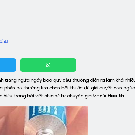
 đầu
nh trạng ngứa ngáy bao quy đầu thường diễn ra làm khá nhiề
 đa phần họ thường lựa chọn bôi thuốc để giải quyết cơn ngứa
m hiểu trong bài viết chia sẻ từ chuyên gia Me
n’s Health
.