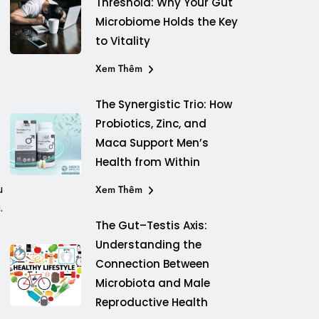
Threshold: Why Your Gut
Microbiome Holds the Key
to Vitality
Xem Thêm
The Synergistic Trio: How
Probiotics, Zinc, and
Maca Support Men’s
Health from Within
u
Xem Thêm
.
The Gut–Testis Axis:
Understanding the
Connection Between
Microbiota and Male
Reproductive Health