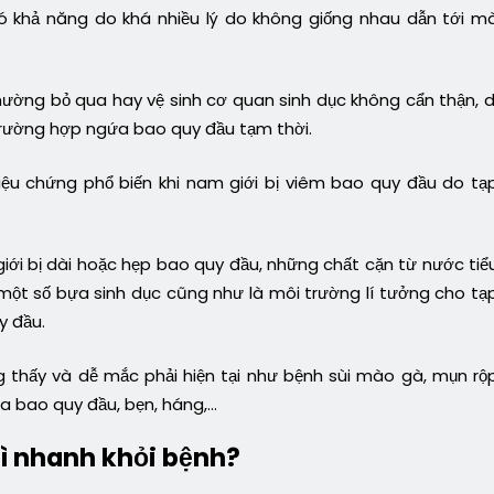
 khả năng do khá nhiều lý do không giống nhau dẫn tới m
hường bỏ qua hay vệ sinh cơ quan sinh dục không cẩn thận, d
trường hợp ngứa bao quy đầu tạm thời.
ệu chứng phổ biến khi nam giới bị viêm bao quy đầu do tạ
giới bị dài hoặc hẹp bao quy đầu, những chất cặn từ nước tiể
một số bựa sinh dục cũng như là môi trường lí tưởng cho tạ
y đầu.
 thấy và dễ mắc phải hiện tại như bệnh sùi mào gà, mụn rộ
ứa bao quy đầu, bẹn, háng,…
ì nhanh khỏi bệnh?