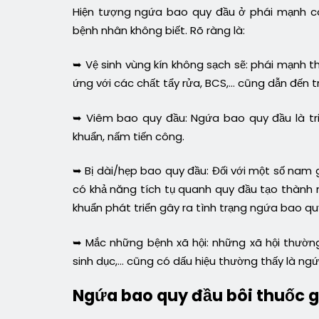
Hiện tượng ngứa bao quy đầu ở phái mạnh có
bệnh nhân không biết. Rõ ràng là:
➥ Vệ sinh vùng kín không sạch sẽ: phái mạnh t
ứng với các chất tẩy rửa, BCS,… cũng dẫn đến 
➥ Viêm bao quy đầu: Ngứa bao quy đầu là tri
khuẩn, nấm tiến công.
➥ Bị dài/hẹp bao quy đầu: Đối với một số nam 
có khả năng tích tụ quanh quy đầu tạo thành 
khuẩn phát triển gây ra tình trạng ngứa bao qu
➥ Mắc những bệnh xã hội: những xã hội thường
sinh dục,… cũng có dấu hiệu thường thấy là ng
Ngứa bao quy đầu bôi thuốc g