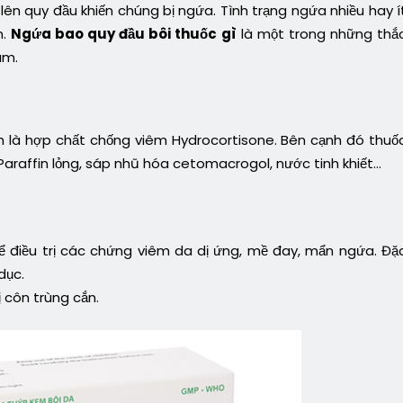
ên quy đầu khiến chúng bị ngứa. Tình trạng ngứa nhiều hay í
n.
Ngứa bao quy đầu bôi thuốc gì
là một trong những thắ
âm.
 là hợp chất chống viêm Hydrocortisone. Bên cạnh đó thuố
Paraffin lỏng, sáp nhũ hóa cetomacrogol, nước tinh khiết…
 điều trị các chứng viêm da dị ứng, mề đay, mẩn ngứa. Đặ
dục.
 côn trùng cắn.