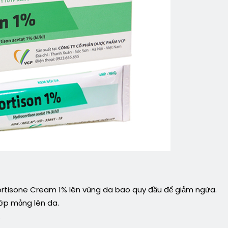
ortisone Cream 1% lên vùng da bao quy đầu để giảm ngứa.
ớp mỏng lên da.
.