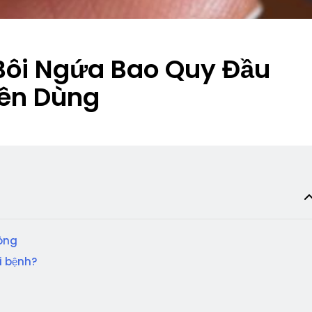
 Bôi Ngứa Bao Quy Đầu
ên Dùng
ông
i bệnh?