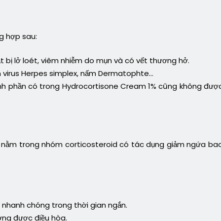
g hợp sau:
 bị lở loét, viêm nhiễm do mụn và có vết thương hở.
m virus Herpes simplex, nấm Dermatophte…
ành phần có trong Hydrocortisone Cream 1% cũng không đượ
c nằm trong nhóm corticosteroid có tác dụng giảm ngứa ba
nhanh chóng trong thời gian ngắn.
ơng được điều hòa.