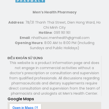
Men’s Health Pharmacy
Address
: 7B/31 Thanh Thai Street, Dien Hong Ward, Ho
Chi Minh City
Hotline
: 0911 161 161
Email
: nhathuoc.menhealth@gmail.com
Opening Hours
: 8:00 AM to 8:00 PM (Including
Sundays and Public Holidays)
ĐIỀU KHOẢN SỬ DỤNG
This website is a product information page and does
not engage in commercial activities without a
doctor’s prescription or consultation and supervision
from qualified professionals. All discussions regarding
pharmaceuticals and dietary supplements require
direct consultation and supervision from the team of
pharmacists and urologists at Men’s Health Center.
Google Maps