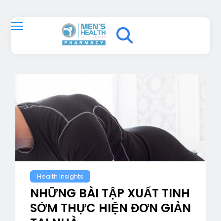
Health Insights
NHỮNG BÀI TẬP XUẤT TINH
SỚM THỰC HIỆN ĐƠN GIẢN