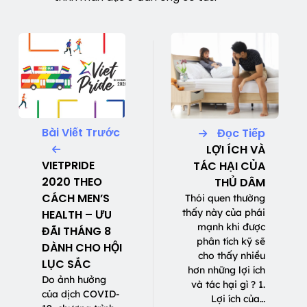
Bài Viết Trước
Đọc Tiếp
LỢI ÍCH VÀ
VIETPRIDE
TÁC HẠI CỦA
2020 THEO
THỦ DÂM
CÁCH MEN’S
Thói quen thường
thấy này của phái
HEALTH – ƯU
mạnh khi được
ĐÃI THÁNG 8
phân tích kỹ sẽ
DÀNH CHO HỘI
cho thấy nhiều
LỤC SẮC
hơn những lợi ích
Do ảnh hưởng
và tác hại gì ? 1.
của dịch COVID-
Lợi ích của…