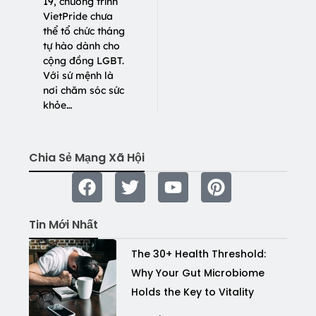
19, chương trình
VietPride chưa
thể tổ chức tháng
tự hào dành cho
cộng đồng LGBT.
Với sứ mệnh là
nơi chăm sóc sức
khỏe…
Chia Sẻ Mạng Xã Hội
Tin Mới Nhất
The 30+ Health Threshold:
Why Your Gut Microbiome
Holds the Key to Vitality