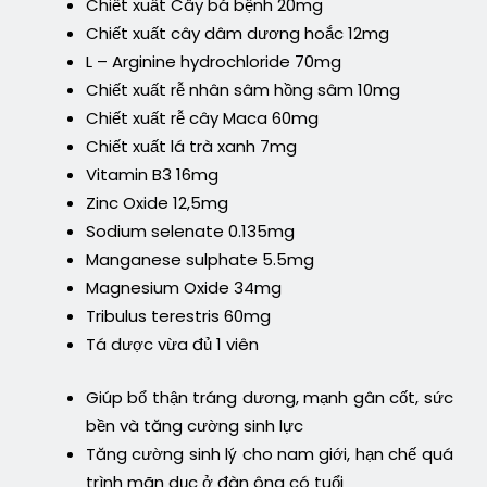
Chiết xuất Cây bá bệnh 20mg
Chiết xuất cây dâm dương hoắc 12mg
L – Arginine hydrochloride 70mg
Chiết xuất rễ nhân sâm hồng sâm 10mg
Chiết xuất rễ cây Maca 60mg
Chiết xuất lá trà xanh 7mg
Vitamin B3 16mg
Zinc Oxide 12,5mg
Sodium selenate 0.135mg
Manganese sulphate 5.5mg
Magnesium Oxide 34mg
Tribulus terestris 60mg
Tá dược vừa đủ 1 viên
Giúp bổ thận tráng dương, mạnh gân cốt, sức
bền và tăng cường sinh lực
Tăng cường sinh lý cho nam giới, hạn chế quá
trình mãn dục ở đàn ông có tuổi