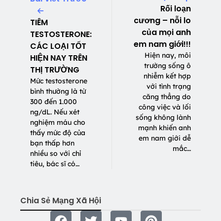
Rối loạn
cương – nỗi lo
TIÊM
của mọi anh
TESTOSTERONE:
em nam giới!!!
CÁC LOẠI TỐT
Hiện nay, môi
HIỆN NAY TRÊN
trường sống ô
THỊ TRƯỜNG
nhiễm kết hợp
Mức testosterone
với tình trạng
bình thường là từ
căng thẳng do
300 đến 1.000
công việc và lối
ng/dL. Nếu xét
sống không lành
nghiệm máu cho
mạnh khiến anh
thấy mức độ của
em nam giới dễ
bạn thấp hơn
mắc…
nhiều so với chỉ
tiêu, bác sĩ có…
Chia Sẻ Mạng Xã Hội