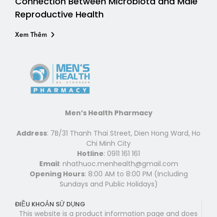
Connection Between Microbiota and Male
Reproductive Health
Xem Thêm
Men’s Health Pharmacy
Address
: 7B/31 Thanh Thai Street, Dien Hong Ward, Ho
Chi Minh City
Hotline
: 0911 161 161
Email
: nhathuoc.menhealth@gmail.com
Opening Hours
: 8:00 AM to 8:00 PM (Including
Sundays and Public Holidays)
ĐIỀU KHOẢN SỬ DỤNG
This website is a product information page and does