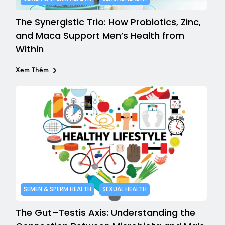
The Synergistic Trio: How Probiotics, Zinc,
and Maca Support Men’s Health from
Within
Xem Thêm
SEMEN & SPERM HEALTH
SEXUAL HEALTH
The Gut–Testis Axis: Understanding the