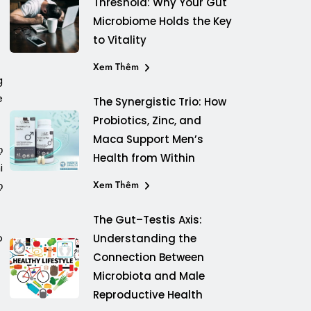
Threshold: Why Your Gut
Microbiome Holds the Key
to Vitality
Xem Thêm
g
e
The Synergistic Trio: How
Probiotics, Zinc, and
Maca Support Men’s
ọ
Health from Within
i
Xem Thêm
ọ
The Gut–Testis Axis:
o
Understanding the
Connection Between
Microbiota and Male
Reproductive Health