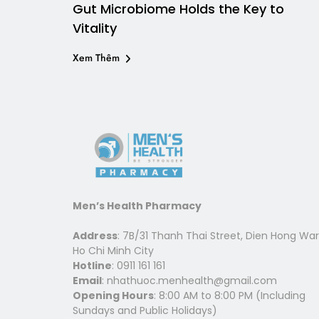
Gut Microbiome Holds the Key to
Vitality
Xem Thêm
Men’s Health Pharmacy
Address
: 7B/31 Thanh Thai Street, Dien Hong War
Ho Chi Minh City
Hotline
: 0911 161 161
Email
: nhathuoc.menhealth@gmail.com
Opening Hours
: 8:00 AM to 8:00 PM (Including
Sundays and Public Holidays)