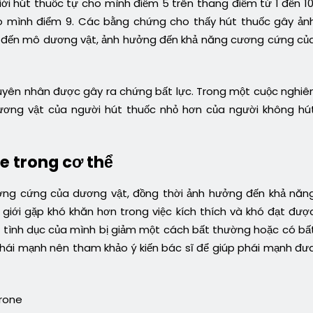
iới hút thuốc tự cho mình điểm 5 trên thang điểm từ 1 đến 10
ho mình điểm 9. Các bằng chứng cho thấy hút thuốc gây ản
đến mô dương vật, ảnh hưởng đến khả năng cương cứng củ
uyên nhân được gây ra chứng bất lực. Trong một cuộc nghiê
dương vật của người hút thuốc nhỏ hơn của người không hú
e trong cơ thể
ng cứng của dương vật, đồng thời ảnh hưởng đến khả năn
iới gặp khó khăn hơn trong việc kích thích và khó đạt đượ
 tình dục của mình bị giảm một cách bất thường hoặc có bấ
phái mạnh nên tham khảo ý kiến bác sĩ để giúp phái mạnh đư