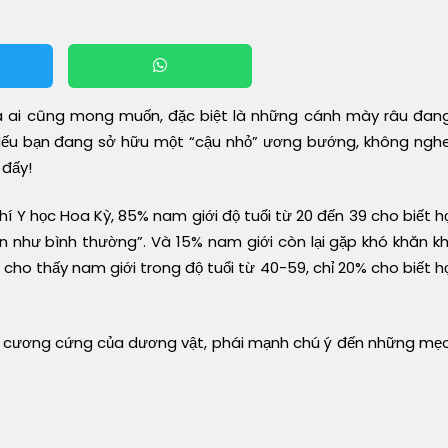
à ai cũng mong muốn, đặc biệt là những cánh mày râu đan
? Nếu bạn đang sở hữu một “cậu nhỏ” ương bướng, không ngh
 đấy!
 Y học Hoa Kỳ, 85% nam giới độ tuổi từ 20 đến 39 cho biết h
 như bình thường”. Và 15% nam giới còn lại gặp khó khăn kh
cho thấy nam giới trong độ tuổi từ 40-59, chỉ 20% cho biết h
độ cương cứng của dương vật, phái mạnh chú ý đến những mẹ