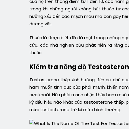
của họ trên thang điểm từ 1 đến 10, các nam g
trong khi những người không hút thuốc tự c
hưởng xấu đến các mạch máu mà còn gây hại 
dương vật.
Thuốc lá được biết đến là một trong những ng
cứu, các nhà nghiên cứu phát hiện ra rằng 
thuốc.
Kiểm tra nồng độ Testosteron
Testosterone thấp ảnh hưởng đến cơ chế cươ
ham muốn tình dục của phái mạnh, khiến nam g
cực khoái. Nếu phái mạnh nhận thấy ham muốn
kỳ dấu hiệu nào khác của testosterone thấp, 
mức testosterone trở lại mức bình thường.