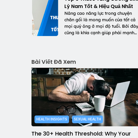
Lý Nam Tốt & Hiệu Quả Nhất
Nâng cao năng lực trong chuyện
chăn gối là mong muốn của tất cả
mọi quý ông ở mọi độ tuổi. Bởi đâ
cũng là khía cạnh giúp phái mạnh…
Bài Viết Đã Xem
HEALTH INSIGHTS
SEXUAL HEALTH
The 30+ Health Threshold: Why Your