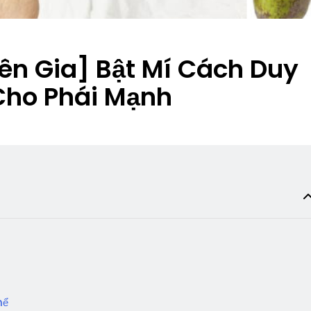
ên Gia] Bật Mí Cách Duy
Cho Phái Mạnh
hể