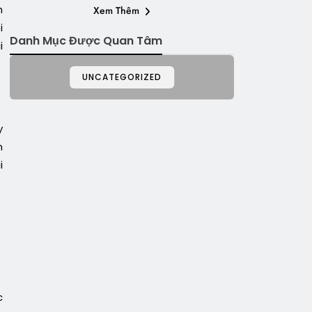
h
Xem Thêm
i
Danh Mục Được Quan Tâm
i
UNCATEGORIZED
y
n
i
c