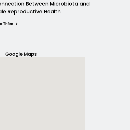
nnection Between Microbiota and
le Reproductive Health
m Thêm
Google Maps