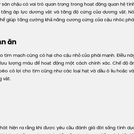
ơ sàn chậu có vai trò quan trọng trong hoạt động quan hệ tìn
a tăng áp lực dương vật và tăng độ cứng của dương vật. Nó
 thể giúp tăng cường khả năng cương cứng của cậu nhóc phá
ạn ăn
ho tim mạch cũng có hại cho cậu nhỏ của phái mạnh. Điều nà
 lưu lượng máu để hoạt động một cách chính xác. Chế độ ă
béo có lợi cho tim cũng như các loại hạt và dầu ô liu hoặc và
 vật.
át hiện ra rằng khi được yêu cầu đánh giá đời sống tình dụ