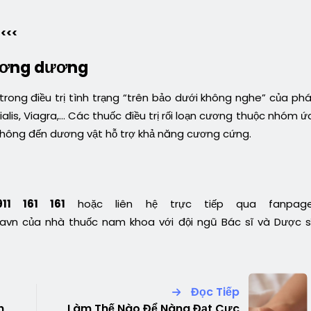
<<<
cương dương
c trong điều trị tình trạng “trên bảo dưới không nghe” của phá
lis, Viagra,… Các thuốc điều trị rối loạn cương thuộc nhóm ứ
 thông đến dương vật hỗ trợ khả năng cương cứng.
911 161 161
hoặc liên hệ trực tiếp qua fanpag
n của nhà thuốc nam khoa với đội ngũ Bác sĩ và Dược s
Đọc Tiếp
h
Làm Thế Nào Để Nàng Đạt Cực